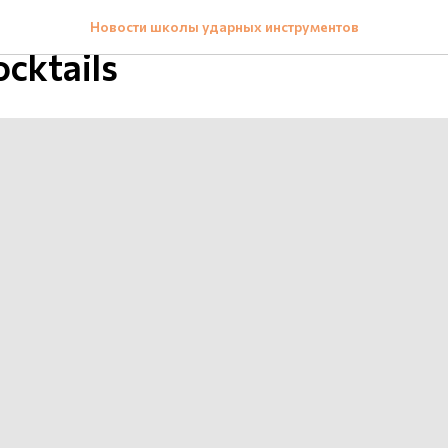
й отчет с концерта в Barb
Новости школы ударных инструментов
cktails