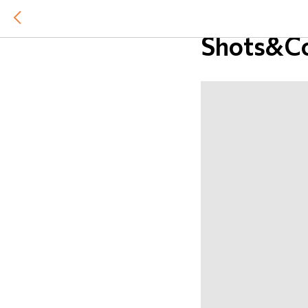
Небольшо
Shots&Co